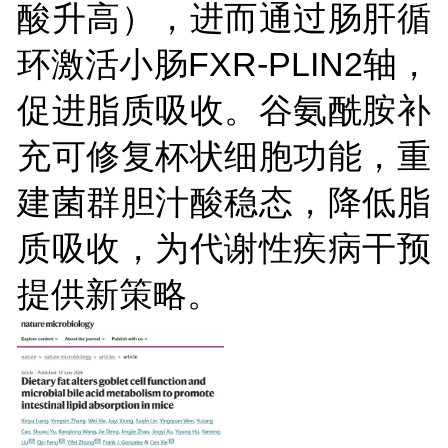
酸升高），进而通过肠肝循
环激活小肠FXR-PLIN2轴，
促进脂质吸收。谷氨酰胺补
充可修复杯状细胞功能，重
建菌群胆汁酸稳态，降低脂
质吸收，为代谢性疾病干预
提供新策略。