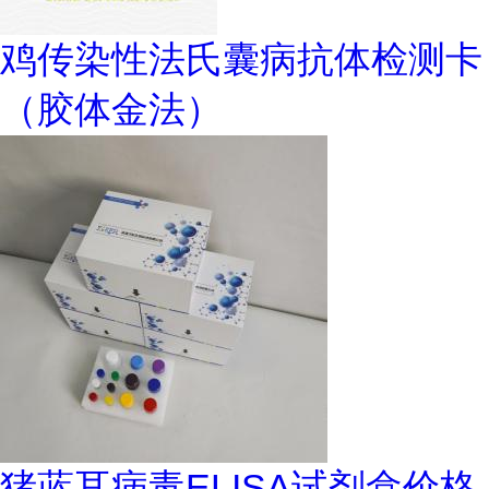
鸡传染性法氏囊病抗体检测卡
（胶体金法）
猪蓝耳病毒ELISA试剂盒价格