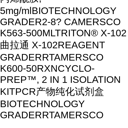
5mg/ml
BIOTECHNOLOGY
GRADE
R
2-8? C
AMERSCO
K563-500ML
TRITON® X-102
曲拉通 X-102
REAGENT
GRADE
R
RT
AMERSCO
K600-50RXN
CYCLO-
PREP™, 2 IN 1 ISOLATION
KIT
PCR产物纯化试剂盒
BIOTECHNOLOGY
GRADE
R
RT
AMERSCO