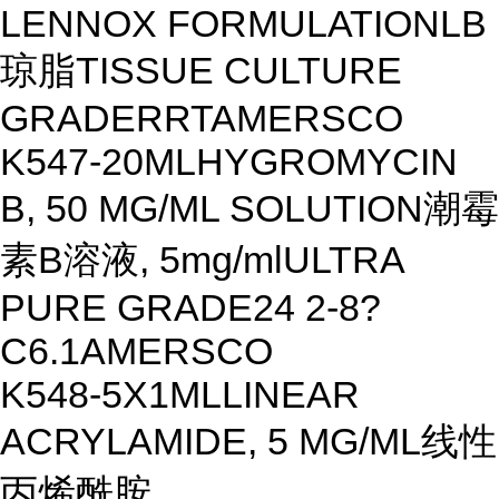
LENNOX FORMULATION
LB
琼脂
TISSUE CULTURE
GRADE
R
RT
AMERSCO
K547-20ML
HYGROMYCIN
B, 50 MG/ML SOLUTION
潮霉
素B溶液, 5mg/ml
ULTRA
PURE GRADE
24
2-8?
C
6.1
AMERSCO
K548-5X1ML
LINEAR
ACRYLAMIDE, 5 MG/ML
线性
丙烯酰胺,