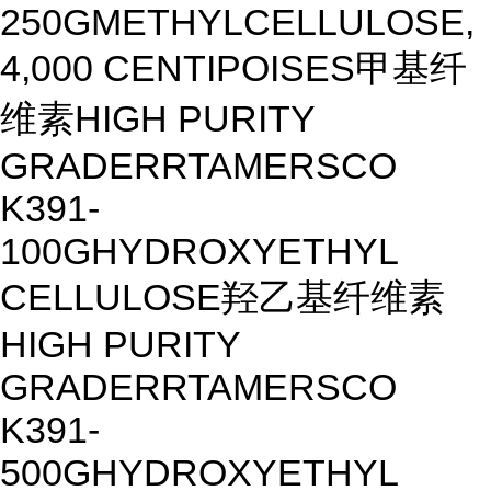
250G
METHYLCELLULOSE,
4,000 CENTIPOISES
甲基纤
维素
HIGH PURITY
GRADE
R
RT
AMERSCO
K391-
100G
HYDROXYETHYL
CELLULOSE
羟乙基纤维素
HIGH PURITY
GRADE
R
RT
AMERSCO
K391-
500G
HYDROXYETHYL