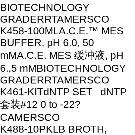
BIOTECHNOLOGY
GRADE
R
RT
AMERSCO
K458-100ML
A.C.E.™ MES
BUFFER, pH 6.0, 50
mM
A.C.E. MES 缓冲液, pH
6.,5 mM
BIOTECHNOLOGY
GRADE
R
RT
AMERSCO
K461-KIT
dNTP SET
dNTP
套装
#
12
0 to -22?
C
AMERSCO
K488-10PK
LB BROTH,