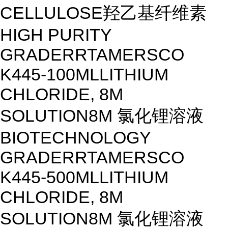
CELLULOSE
羟乙基纤维素
HIGH PURITY
GRADE
R
RT
AMERSCO
K445-100ML
LITHIUM
CHLORIDE, 8M
SOLUTION
8M 氯化锂溶液
BIOTECHNOLOGY
GRADE
R
RT
AMERSCO
K445-500ML
LITHIUM
CHLORIDE, 8M
SOLUTION
8M 氯化锂溶液