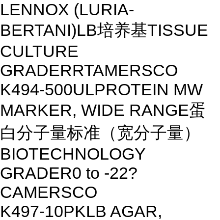
LENNOX (LURIA-
BERTANI)
LB培养基
TISSUE
CULTURE
GRADE
R
RT
AMERSCO
K494-500UL
PROTEIN MW
MARKER, WIDE RANGE
蛋
白分子量标准（宽分子量）
BIOTECHNOLOGY
GRADE
R
0 to -22?
C
AMERSCO
K497-10PK
LB AGAR,