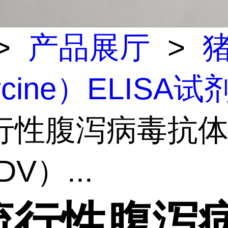
>
产品展厅
>
rcine）ELISA试
行性腹泻病毒抗
V）...
流行性腹泻