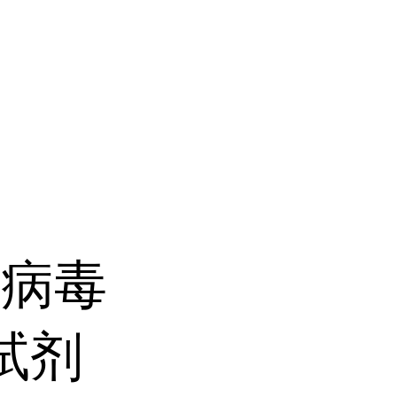
泻病毒
A试剂