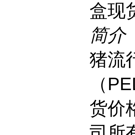
盒现
简介
猪流
（PE
货价
司所