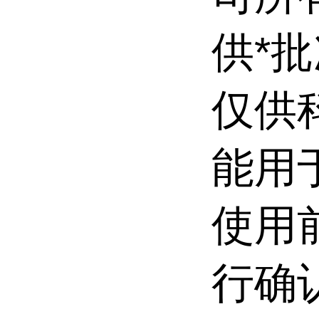
供*
仅供
能用
使用
行确