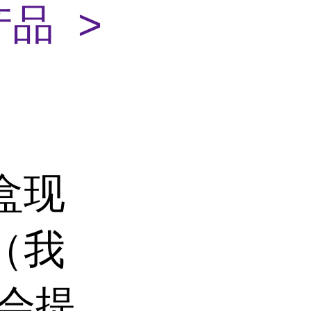
品 >
体
剂盒现
（我
均会提