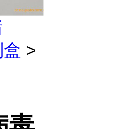
猪
剂盒
>
体
病毒