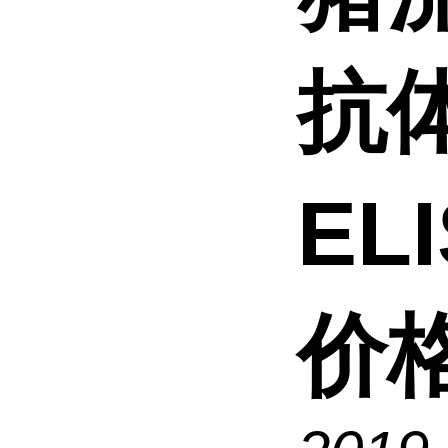
抗
EL
价