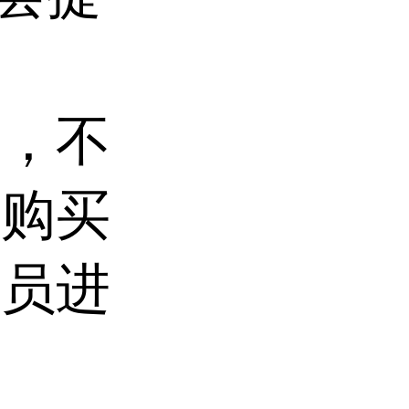
用，不
，购买
人员进