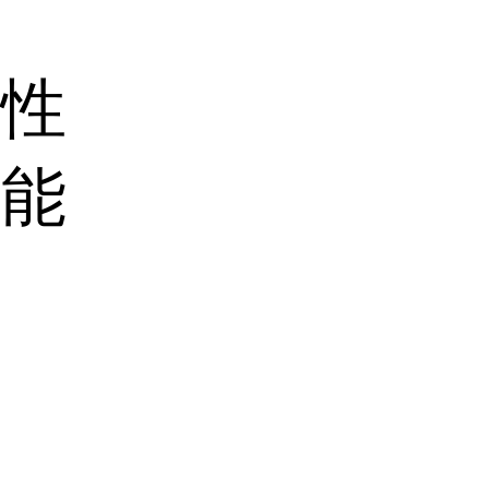
异性
性能
体