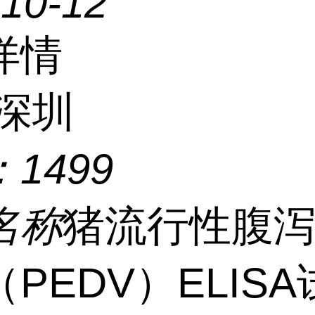
-10-12
详情
深圳
：
1499
名称
猪流行性腹
PEDV）ELIS