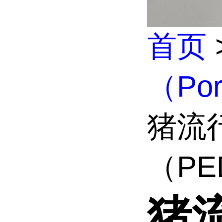
首页
（Po
猪流
（PED
猪