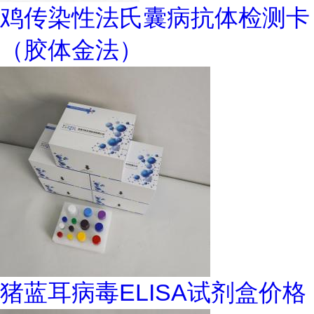
鸡传染性法氏囊病抗体检测卡
（胶体金法）
猪蓝耳病毒ELISA试剂盒价格