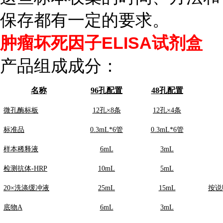
保存都有一定的要求。
肿瘤坏死因子ELISA试剂盒
产品组成成分：
名称
96孔配置
48孔配置
微孔酶标板
12孔×8条
12孔×4条
标准品
0.3mL*6管
0.3mL*6管
样本稀释液
6mL
3mL
检测抗体-HRP
10mL
5mL
20×洗涤缓冲液
25mL
15mL
按说
底物A
6mL
3mL