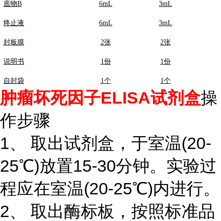
底物B
6mL
3mL
终止液
6mL
3mL
封板膜
2张
2张
说明书
1份
1份
自封袋
1个
1个
肿瘤坏死因子ELISA试剂盒
操
作步骤
1、 取出试剂盒，于室温(20-
25℃)放置15-30分钟。实验过
程应在室温(20-25℃)内进行。
2、 取出酶标板，按照标准品