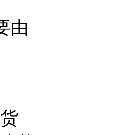
要由
。
和货