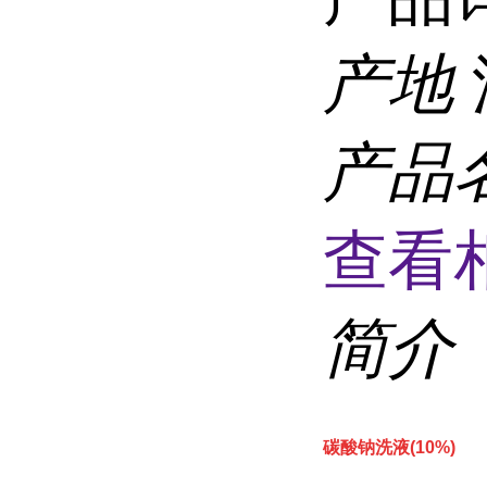
产地
产品
查看
简介
碳酸钠洗液(10%)