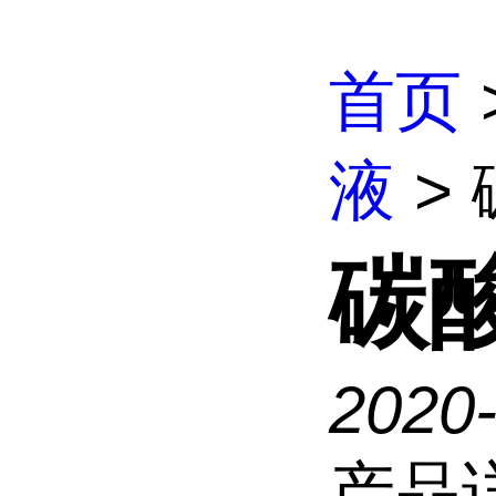
首页
液
> 
碳酸
2020
产品