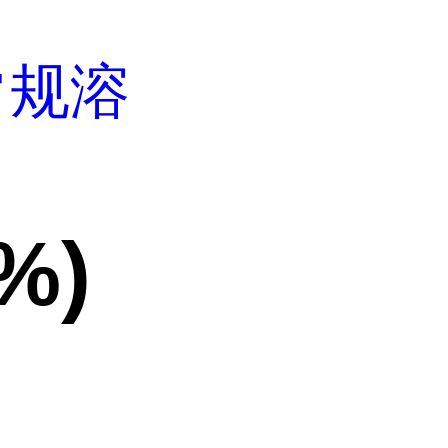
常规溶
%)