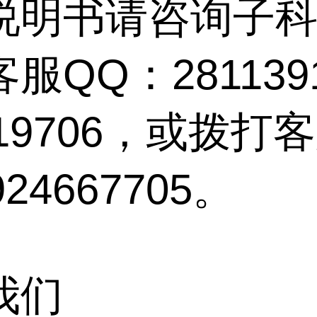
说明书请咨询子
服QQ：281139
419706，或拨打
24667705。
我们