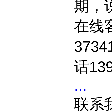
期，
在线客
373
话139
...
联系