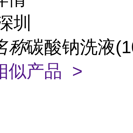
深圳
名称
碳酸钠洗液(1
相似产品 >