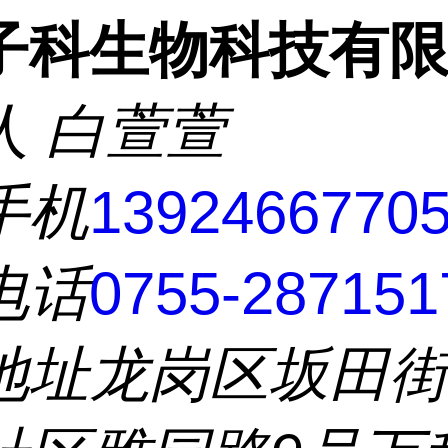
子科生物科技有
人
白萱萱
手机
1392466770
电话
0755-287151
地址
龙岗区坂田