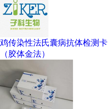
鸡传染性法氏囊病抗体检测卡
（胶体金法）