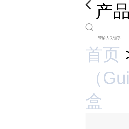
产
首页
（Gui
盒