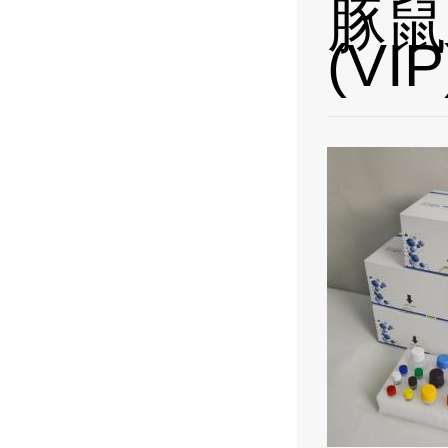
豚鼠
(VI