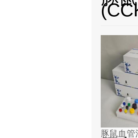
(CC
豚鼠血管活