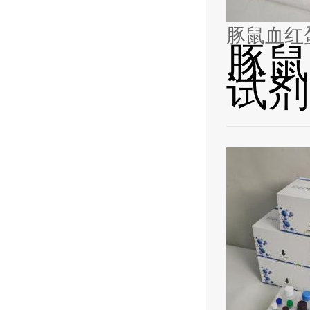
豚鼠血红蛋
豚鼠
试剂