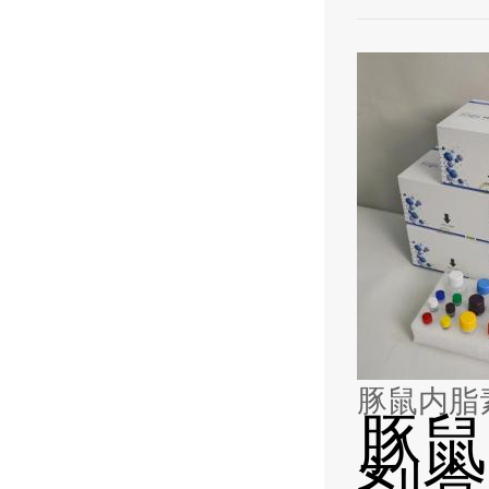
豚鼠内脂素
豚鼠
剂盒