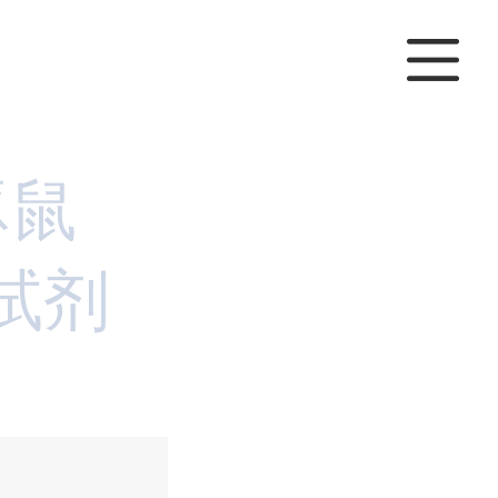
豚鼠
A试剂