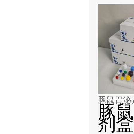
豚鼠胃泌素
豚鼠
剂盒