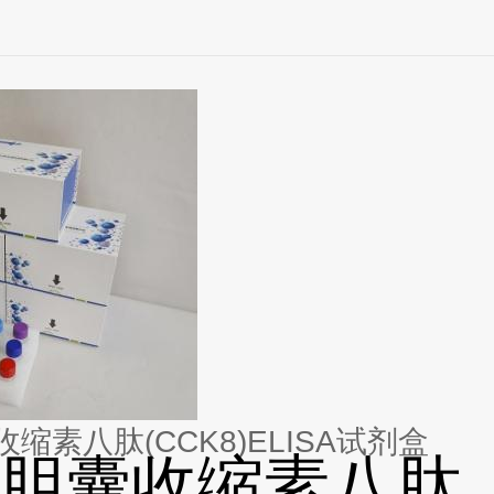
缩素八肽(CCK8)ELISA试剂盒
胆囊收缩素八肽