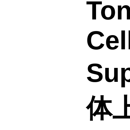
Ton
Cel
Su
体