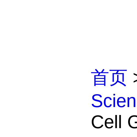
首页
Scien
Cell 