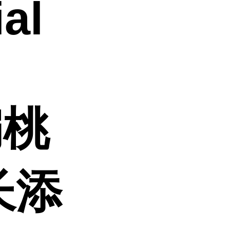
ial
扁桃
长添