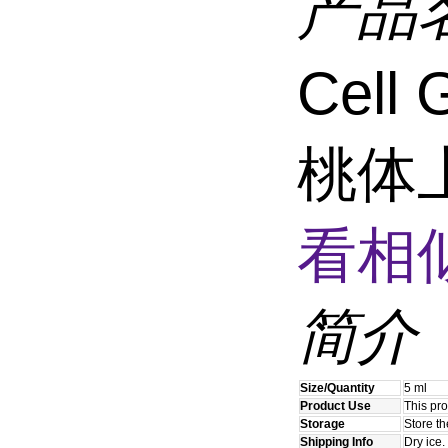
产品
Cell
桃体
看相
简介
Size/Quantity
5 ml
Product Use
This pro
Storage
Store t
Shipping Info
Dry ice.