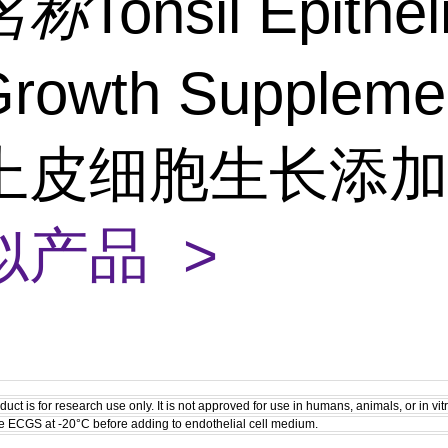
名称
Tonsil Epithel
 Growth Supplem
上皮细胞生长添
似产品 >
duct is for research use only. It is not approved for use in humans, animals, or in vi
he ECGS at -20°C before adding to endothelial cell medium.