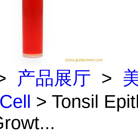
>
产品展厅
>
Cell
> Tonsil Epit
Growt...