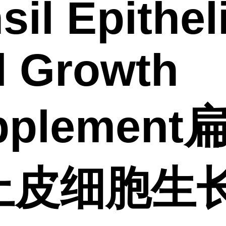
sil Epithel
l Growth
pplement
上皮细胞生