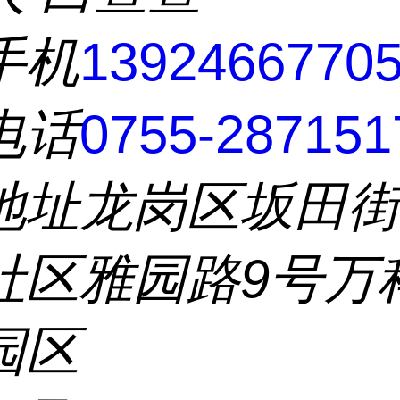
手机
1392466770
电话
0755-287151
地址
龙岗区坂田
社区雅园路9号万
园区