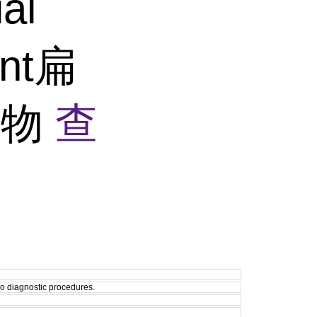
ial
ent扁
加物
查
tro diagnostic procedures.