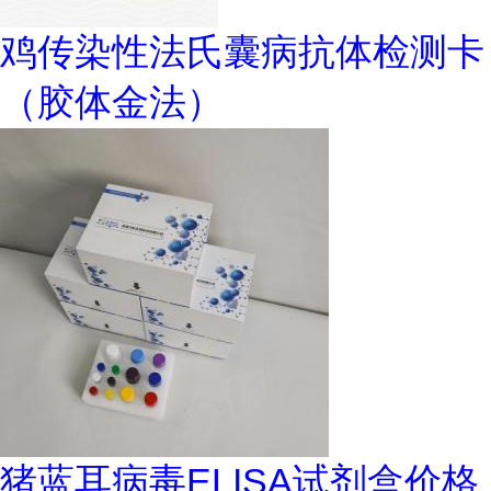
鸡传染性法氏囊病抗体检测卡
（胶体金法）
猪蓝耳病毒ELISA试剂盒价格