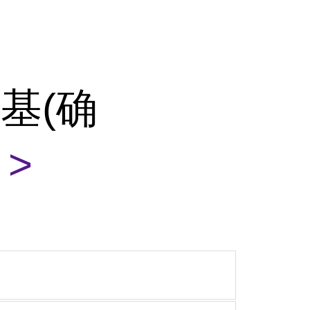
基(确
>