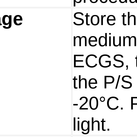
age
Store t
medium 
ECGS, 
the P/S 
-20°C. 
light.