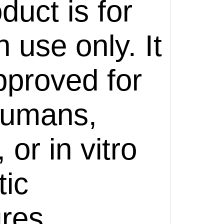
duct is for
 use only. It
pproved for
humans,
 or in vitro
tic
res.