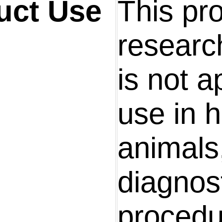
uct Use
This pro
research
is not a
use in 
animals,
diagnos
procedu