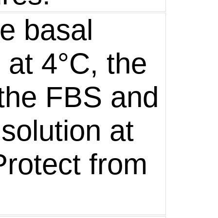
he basal
at 4°C, the
the FBS and
solution at
Protect from