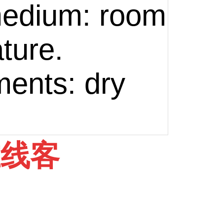
medium: room
ture.
ents: dry
在线客