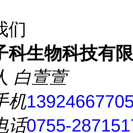
我们
子科生物科技有
人
白萱萱
手机
1392466770
电话
0755-287151