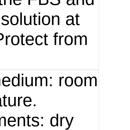
solution at
Protect from
medium: room
ture.
ents: dry