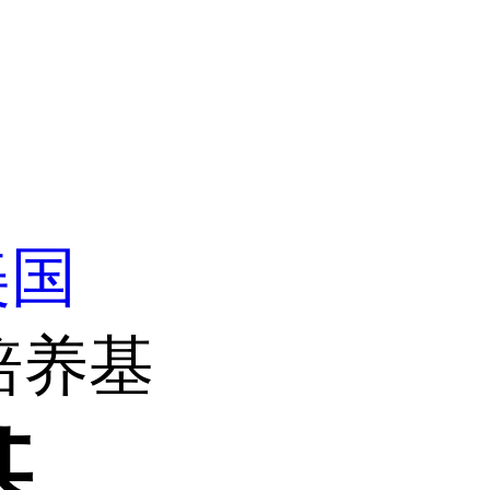
美国
培养基
基