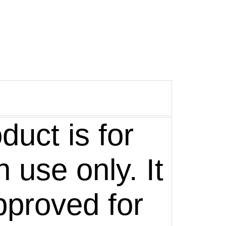
duct is for
 use only. It
pproved for