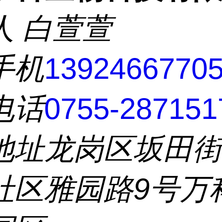
人
白萱萱
手机
1392466770
电话
0755-287151
地址
龙岗区坂田
社区雅园路9号万