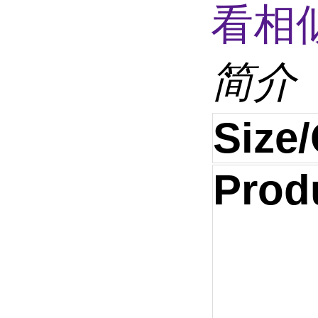
看相
简介
Size/
Prod