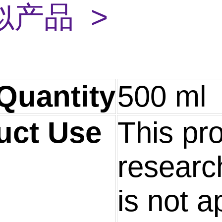
似产品 >
Quantity
500 ml
uct Use
This pro
research
is not a