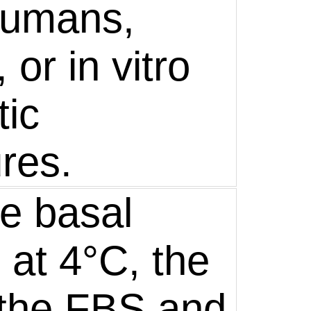
humans,
 or in vitro
tic
res.
he basal
at 4°C, the
the FBS and