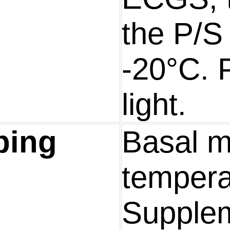
the P/S 
-20°C. 
light.
ping
Basal 
tempera
Supplem