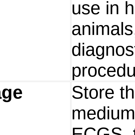
use in 
animals,
diagnos
procedu
age
Store t
medium 
ECGS, 