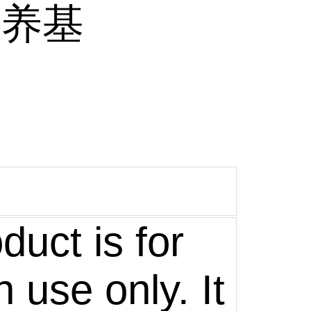
培养基
duct is for
 use only. It