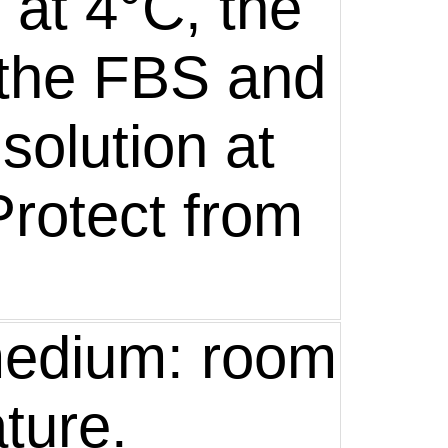
at 4°C, the
the FBS and
solution at
Protect from
medium: room
ture.