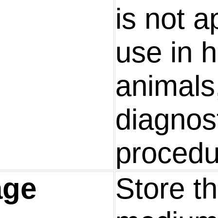
is not a
use in 
animals,
diagnos
procedu
age
Store t