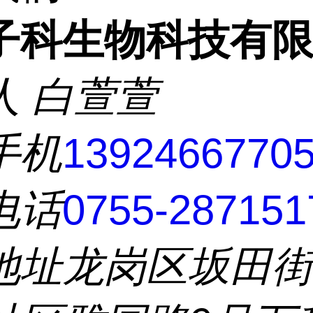
子科生物科技有
人
白萱萱
手机
1392466770
电话
0755-287151
地址
龙岗区坂田