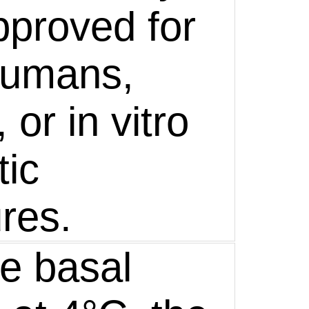
pproved for
humans,
 or in vitro
tic
res.
he basal