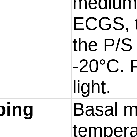
medium 
ECGS, 
the P/S 
-20°C. 
light.
ping
Basal 
tempera