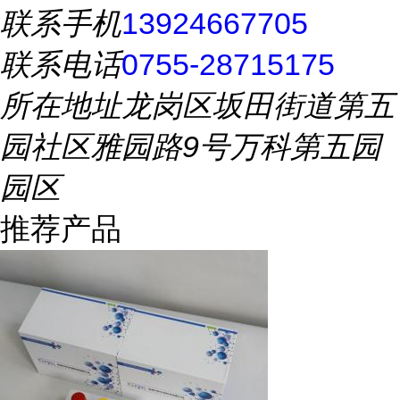
联系手机
13924667705
联系电话
0755-28715175
所在地址
龙岗区坂田街道第五
园社区雅园路9号万科第五园
园区
推荐产品