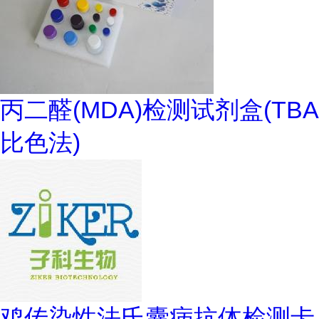
丙二醛(MDA)检测试剂盒(TBA
比色法)
鸡传染性法氏囊病抗体检测卡