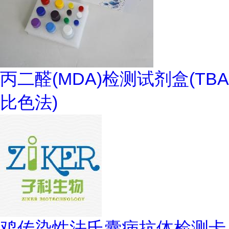
丙二醛(MDA)检测试剂盒(TBA
比色法)
鸡传染性法氏囊病抗体检测卡