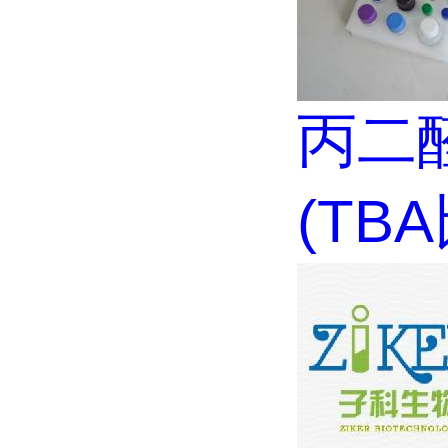
丙二醛
(TB