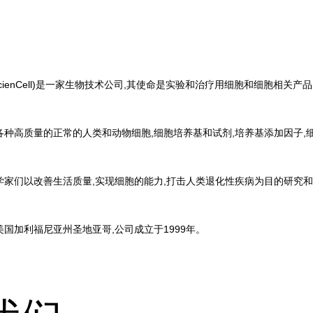
验室(ScienCell)是一家生物技术公司,其使命是实验和治疗用细胞和细胞相关
界提供各种高质量的正常的人类和动物细胞,细胞培养基和试剂,培养基添加因子,细
l的科学家们以改善生活质量,实现细胞的能力,打击人类退化性疾病为目的研
设在美国加利福尼亚州圣地亚哥,公司成立于1999年。