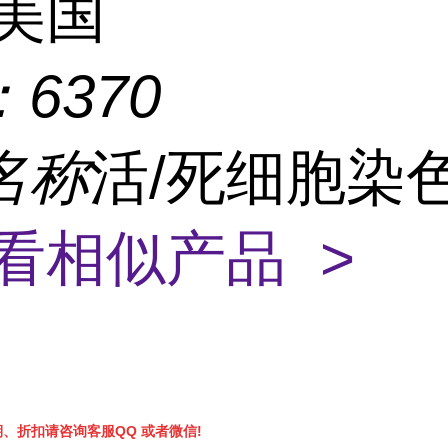
美国
：
6370
名称
活/死细胞染
看相似产品 >
、折扣请咨询客服QQ 或者微信!