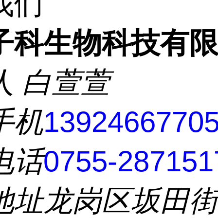
我们
子科生物科技有
人
白萱萱
手机
1392466770
电话
0755-287151
地址
龙岗区坂田