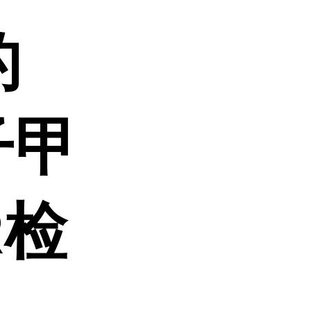
的
子甲
R检