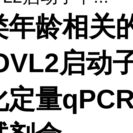
类年龄相关
OVL2启动
化定量qPC