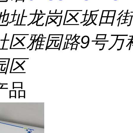
地址
龙岗区坂田
社区雅园路9号万
园区
产品