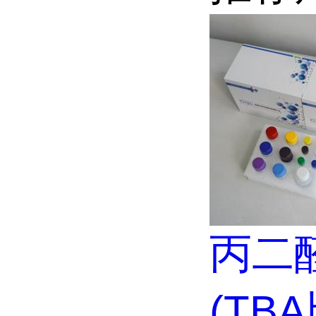
丙二醛
(TB