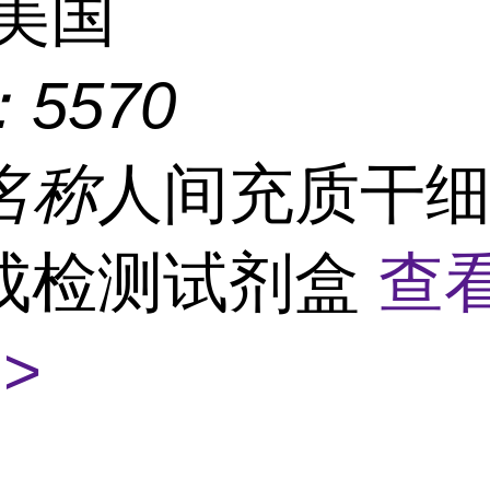
美国
：
5570
名称
人间充质干
成检测试剂盒
查
>