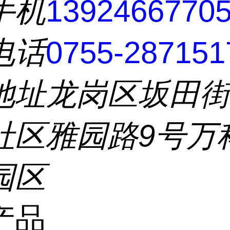
手机
1392466770
电话
0755-287151
地址
龙岗区坂田
社区雅园路9号万
园区
产品