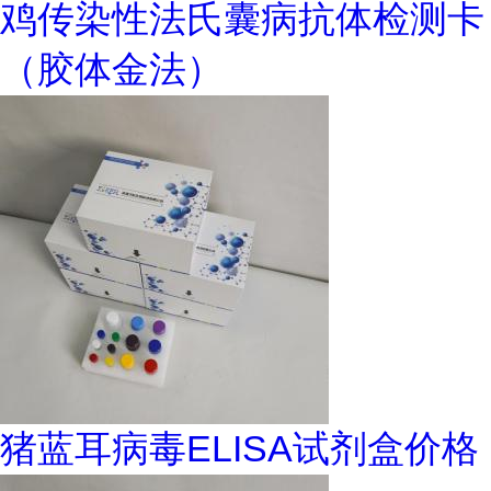
鸡传染性法氏囊病抗体检测卡
（胶体金法）
猪蓝耳病毒ELISA试剂盒价格