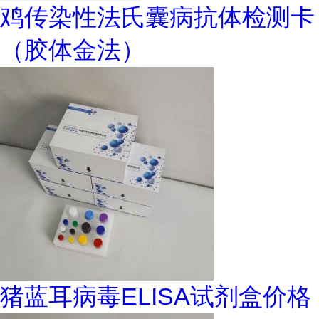
鸡传染性法氏囊病抗体检测卡
（胶体金法）
猪蓝耳病毒ELISA试剂盒价格