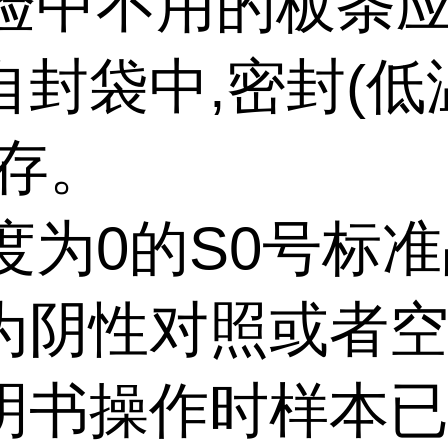
验中不用的板条
自封袋中,密封(低
保存。
度为
0的S0号标
为阴性对照或者空
明书操作时样本