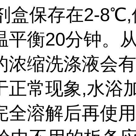
剂盒保存在
2-8℃
温平衡20分钟。
的浓缩洗涤液会有
于正常现象,水浴
完全溶解后再使