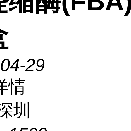
缩酶(FBA
盒
-04-29
详情
深圳