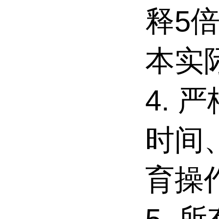
释5
本实
4.
严
时间
育操