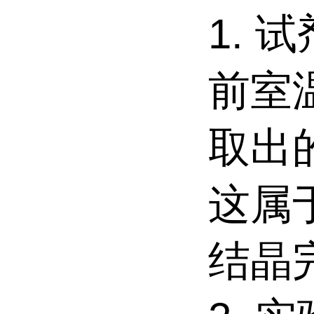
1.
试
前室
取出
这属
结晶