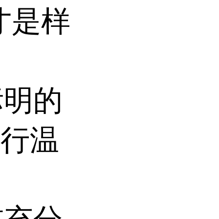
才是样
标明的
进行温