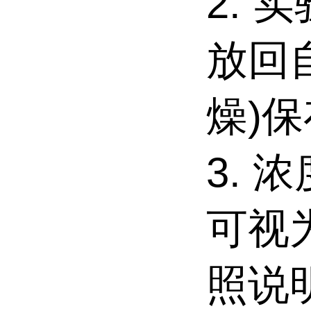
2.
实
放回
燥)
3.
浓
可视
照说