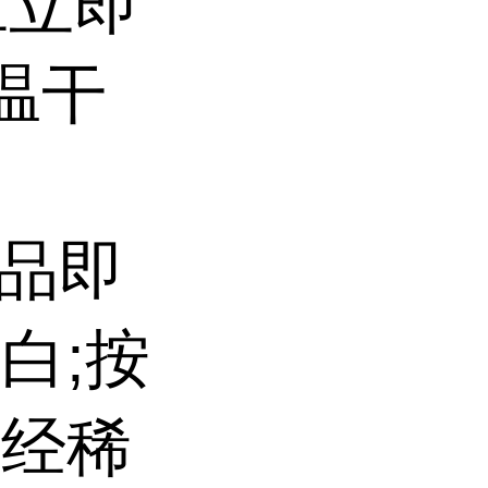
应立即
温干
准品即
白;按
已经稀