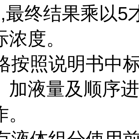
倍,最终结果乘以5
际浓度。
格按照说明书中
、加液量及顺序
作。