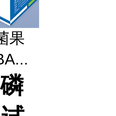
菌果
...
二磷