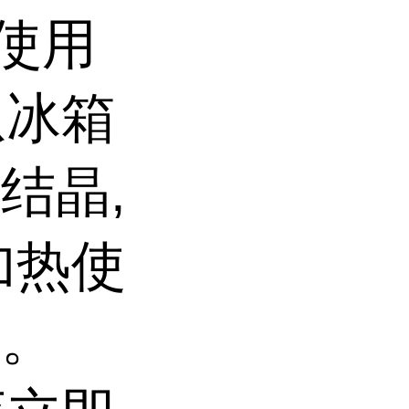
,使用
从冰箱
结晶,
加热使
用。