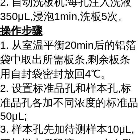
2.
自动洗板机:每孔注入洗液
350μL,浸泡1min,洗板5次。
操作步骤
1.
从室温平衡
20min后的铝箔
袋中取出所需板条,剩余板条
用自封袋密封放回4℃。
2.
设置标准品孔和样本孔,标
准品孔各加不同浓度的标准品
50μL;
3.
样本孔先加待测样本
10μL,