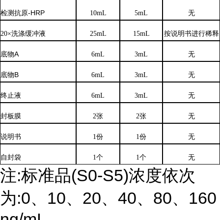
检测抗原
-HRP
10mL
5mL
无
20×洗涤缓冲液
25mL
15mL
按说明书进行稀释
底物
A
6mL
3mL
无
底物
B
6mL
3mL
无
终止液
6mL
3mL
无
封板膜
2张
2张
无
说明书
1份
1份
无
自封袋
1个
1个
无
注:标准品(
S0-S5)浓度依次
为:
0、10、20、40、80、160
ng/mL