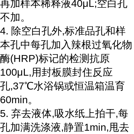
再加样本稀释液40μL;空白孔
不加。
4.
除空白孔外,标准品孔和样
本孔中每孔加入辣根过氧化物
酶(
HRP)标记的检测抗原
100μL,用封板膜封住反应
孔,37℃水浴锅或恒温箱温育
60min。
5.
弃去液体,吸水纸上拍干,每
孔加满洗涤液,静置
1min,甩去