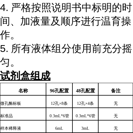
4.
严格按照说明书中标明的时
间、加液量及顺序进行温育操
作。
5.
所有液体组分使用前充分摇
匀。
试剂盒组成
名称
96孔配置
48孔配置
备注
微孔酶标板
12孔×8条
12孔×4条
无
标准品
0.3mL*6管
0.3mL*6管
无
样本稀释液
6mL
3mL
无